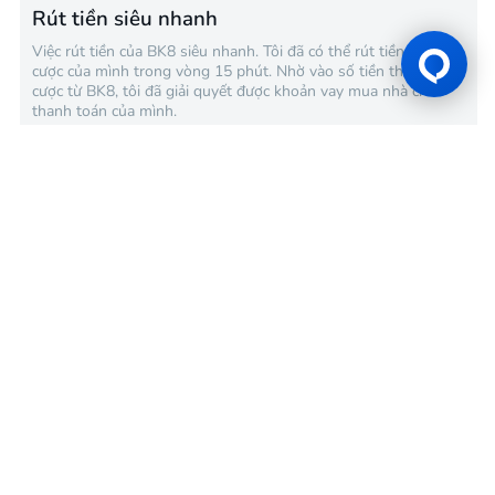
Rút tiền siêu nhanh
Việc rút tiền của BK8 siêu nhanh. Tôi đã có thể rút tiền thắng
cược của mình trong vòng 15 phút. Nhờ vào số tiền thắng
cược từ BK8, tôi đã giải quyết được khoản vay mua nhà chưa
thanh toán của mình.
Khoản thanh toán cao nhất mà bạn có thể
nhận được!
Nền tảng tốt nhất mà tôi đã trải nghiệm! BK8 có tỷ lệ trả
thưởng cao nhất và nhiều khuyến mãi bổ ích nhất.
Sòng bạc tiền điện tử mà tôi lựa chọn
Trải nghiệm của tôi khi gửi và rút tiền điện tử với BK8 rất suôn
sẻ. Các nền tảng khác không có tùy chọn như vậy cho tiền điện
tử.