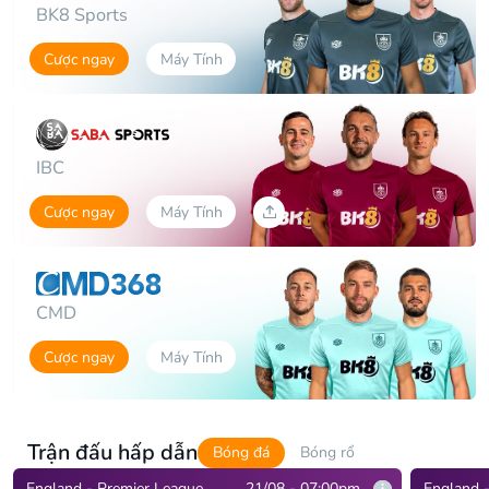
BK8 Sports
Cược ngay
Máy Tính
IBC
Cược ngay
Máy Tính
CMD
Cược ngay
Máy Tính
Trận đấu hấp dẫn
Bóng đá
Bóng rổ
England - Premier League
21/08 - 07:00pm
England 