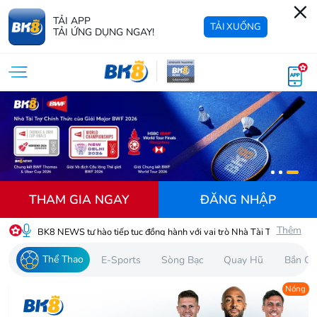
×
TẢI APP
TẢI XUỐNG
TẢI ỨNG DỤNG NGAY!
THAM GIA NGAY
ĐĂNG NHẬP
Thêm
BK8 NEWS tự hào tiếp tục đồng hành với vai trò Nhà Tài Trợ Chính 
Thể Thao
E-Sports
Sòng Bạc
Quay Hũ
Bắn Cá
Nóng